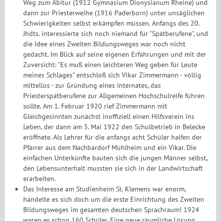
Weg zum Abitur (1912 Gymnasium Dionysianum Rheine) und
dann zur Priesterweihe (1916 Paderborn) unter unsäglichen
Schwierigkeiten selbst erkämpfen müssen. Anfangs des 20.
Jhdts. interessierte sich noch niemand für "Spätberufene", und
die Idee eines Zweiten Bildungsweges war noch nicht
gedacht. Im Blick auf seine eigenen Erfahrungen und mit der
Zuversicht: "Es muß einen leichteren Weg geben für Leute
meines Schlages" entschloß sich Vikar Zimmermann - völlig
mittellos - zur Gründung eines Internates, das
Priesterspätberufene zur Allgemeinen Hochschulreife führen
sollte. Am 1. Februar 1920 rief Zimmermann mit
Gleichgesinnten zunächst inoffiziell einen Hilfsverein ins
Leben, der dann am 3. Mai 1922 den Schulbetrieb in Belecke
eröffnete. Als Lehrer für die anfangs acht Schüler halfen der
Pfarrer aus dem Nachbardorf Mühlheim und ein Vikar. Die
einfachen Unterkünfte bauten sich die jungen Männer selbst,
den Lebensunterhalt mussten sie sich in der Landwirtschaft
erarbeiten.
Das Interesse am Studienheim St. Klemens war enorm,
handelte es sich doch um die erste Einrichtung des Zweiten
Bildungsweges im gesamten deutschen Sprachraum! 1924
waren es schon 160 Schüler. Eine neue räumliche Lösung