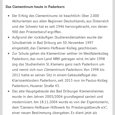
Das Clementinum heute in Paderborn
Der Erfolg des Clementinums ist beachtlich: Über 2.000
Abiturienten aus allen Regionen Deutschlands, aus Österreich
und der Schweiz hat es seit 1946 hervorgebracht, von denen
900 den Priesterberuf ergriffen.
Aufgrund der rückläufigen Studierendenzahlen wurde der
Schulbetrieb in Bad Driburg am 30. November 1997
eingestellt, das Clemens-Hofbauer-Kolleg geschlossen.
Zur Schule gehen die Klementiner seither im Westfalenkolleg
Paderborn, das vom Land NRW getragen wird. Im Jahr 1998
zog das Studienheim St. Klemens ganz nach Paderborn um
und nennt sich nun
Clementinum Paderborn
. Von 1998 bis
2012 hatte es seinen Sitz in einem Gebäudeflügel des
Klarissenklosters Paderborn, seit 2013 nun im Paulus-Kolleg
Paderborn, Husener Straße 43.
Das alte Hauptgebäude des Bad Driburger Klemensheimes
wurde in den Jahren 2003/2004 grundlegend saniert und
modernisiert. Am 18.11.2004 wurde es von der Eigentümerin,
dem "Clemens-Hofbauer-Hilfswerk für Priesterspätberufe e.V.",
einer neuen Bestimmung übergeben. Es dient jetzt als