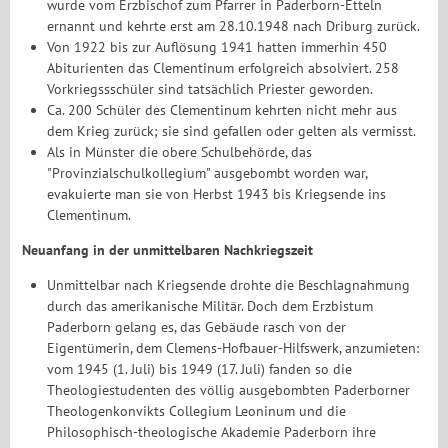
wurde vom Erzbischof zum Pfarrer in Paderborn-Etteln
ernannt und kehrte erst am 28.10.1948 nach Driburg zurück.
Von 1922 bis zur Auflösung 1941 hatten immerhin 450
Abiturienten das Clementinum erfolgreich absolviert. 258
Vorkriegssschüler sind tatsächlich Priester geworden.
Ca. 200 Schüler des Clementinum kehrten nicht mehr aus
dem Krieg zurück; sie sind gefallen oder gelten als vermisst.
Als in Münster die obere Schulbehörde, das
"Provinzialschulkollegium" ausgebombt worden war,
evakuierte man sie von Herbst 1943 bis Kriegsende ins
Clementinum.
Neuanfang in der unmittelbaren Nachkriegszeit
Unmittelbar nach Kriegsende drohte die Beschlagnahmung
durch das amerikanische Militär. Doch dem Erzbistum
Paderborn gelang es, das Gebäude rasch von der
Eigentümerin, dem Clemens-Hofbauer-Hilfswerk, anzumieten:
vom 1945 (1. Juli) bis 1949 (17. Juli) fanden so die
Theologiestudenten des völlig ausgebombten Paderborner
Theologenkonvikts Collegium Leoninum und die
Philosophisch-theologische Akademie Paderborn ihre