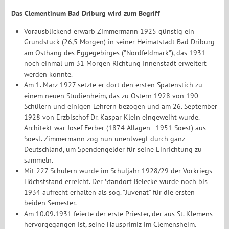
Das Clementinum Bad Driburg wird zum Begriff
Vorausblickend erwarb Zimmermann 1925 günstig ein
Grundstück (26,5 Morgen) in seiner Heimatstadt Bad Driburg
am Osthang des Eggegebirges ("Nordfeldmark"), das 1931
noch einmal um 31 Morgen Richtung Innenstadt erweitert
werden konnte.
Am 1. März 1927 setzte er dort den ersten Spatenstich zu
einem neuen Studienheim, das zu Ostern 1928 von 190
Schülern und einigen Lehrern bezogen und am 26. September
1928 von Erzbischof Dr. Kaspar Klein eingeweiht wurde.
Architekt war Josef Ferber (1874 Allagen - 1951 Soest) aus
Soest. Zimmermann zog nun unentwegt durch ganz
Deutschland, um Spendengelder für seine Einrichtung zu
sammeln.
Mit 227 Schülern wurde im Schuljahr 1928/29 der Vorkriegs-
Höchststand erreicht. Der Standort Belecke wurde noch bis
1934 aufrecht erhalten als sog. "Juvenat" für die ersten
beiden Semester.
Am 10.09.1931 feierte der erste Priester, der aus St. Klemens
hervorgegangen ist, seine Hausprimiz im Clemensheim.