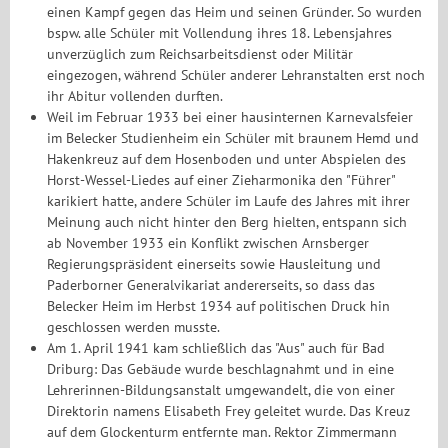
einen Kampf gegen das Heim und seinen Gründer. So wurden
bspw. alle Schüler mit Vollendung ihres 18. Lebensjahres
unverzüglich zum Reichsarbeitsdienst oder Militär
eingezogen, während Schüler anderer Lehranstalten erst noch
ihr Abitur vollenden durften.
Weil im Februar 1933 bei einer hausinternen Karnevalsfeier
im Belecker Studienheim ein Schüler mit braunem Hemd und
Hakenkreuz auf dem Hosenboden und unter Abspielen des
Horst-Wessel-Liedes auf einer Zieharmonika den "Führer"
karikiert hatte, andere Schüler im Laufe des Jahres mit ihrer
Meinung auch nicht hinter den Berg hielten, entspann sich
ab November 1933 ein Konflikt zwischen Arnsberger
Regierungspräsident einerseits sowie Hausleitung und
Paderborner Generalvikariat andererseits, so dass das
Belecker Heim im Herbst 1934 auf politischen Druck hin
geschlossen werden musste.
Am 1. April 1941 kam schließlich das "Aus" auch für Bad
Driburg: Das Gebäude wurde beschlagnahmt und in eine
Lehrerinnen-Bildungsanstalt umgewandelt, die von einer
Direktorin namens Elisabeth Frey geleitet wurde. Das Kreuz
auf dem Glockenturm entfernte man. Rektor Zimmermann