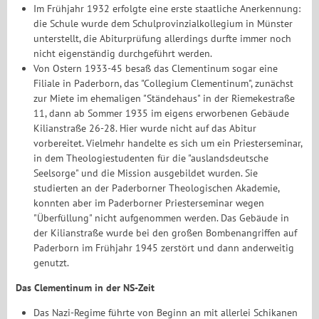
Im Frühjahr 1932 erfolgte eine erste staatliche Anerkennung:
die Schule wurde dem Schulprovinzialkollegium in Münster
unterstellt, die Abiturprüfung allerdings durfte immer noch
nicht eigenständig durchgeführt werden.
Von Ostern 1933-45 besaß das Clementinum sogar eine
Filiale in Paderborn, das "Collegium Clementinum", zunächst
zur Miete im ehemaligen "Ständehaus" in der Riemekestraße
11, dann ab Sommer 1935 im eigens erworbenen Gebäude
Kilianstraße 26-28. Hier wurde nicht auf das Abitur
vorbereitet. Vielmehr handelte es sich um ein Priesterseminar,
in dem Theologiestudenten für die "auslandsdeutsche
Seelsorge" und die Mission ausgebildet wurden. Sie
studierten an der Paderborner Theologischen Akademie,
konnten aber im Paderborner Priesterseminar wegen
"Überfüllung" nicht aufgenommen werden. Das Gebäude in
der Kilianstraße wurde bei den großen Bombenangriffen auf
Paderborn im Frühjahr 1945 zerstört und dann anderweitig
genutzt.
Das Clementinum in der NS-Zeit
Das Nazi-Regime führte von Beginn an mit allerlei Schikanen