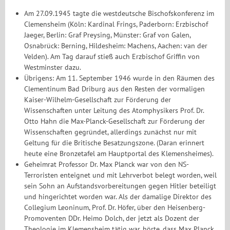
Am 27.09.1945 tagte die westdeutsche Bischofskonferenz im
Clemensheim (Köln: Kardinal Frings, Paderborn: Erzbischof
Jaeger, Berlin: Graf Preysing, Münster: Graf von Galen,
Osnabrück: Berning, Hildesheim: Machens, Aachen: van der
Velden). Am Tag darauf stieß auch Erzbischof Griffin von
Westminster dazu.
Übrigens: Am 11. September 1946 wurde in den Räumen des
Clementinum Bad Driburg aus den Resten der vormaligen
Kaiser-Wilhelm-Gesellschaft zur Förderung der
Wissenschaften unter Leitung des Atomphysikers Prof. Dr.
Otto Hahn die Max-Planck-Gesellschaft zur Förderung der
Wissenschaften gegründet, allerdings zunächst nur mit
Geltung für die Britische Besatzungszone. (Daran erinnert
heute eine Bronzetafel am Hauptportal des Klemensheimes).
Geheimrat Professor Dr. Max Planck war von den NS-
Terroristen enteignet und mit Lehrverbot belegt worden, weil
sein Sohn an Aufstandsvorbereitungen gegen Hitler beteiligt
und hingerichtet worden war. Als der damalige Direktor des
Collegium Leoninum, Prof. Dr. Höfer, über den Heisenberg-
Promoventen DDr. Heimo Dolch, der jetzt als Dozent der
Theologie im Klemensheim tätig war, hörte, dass Max Planck