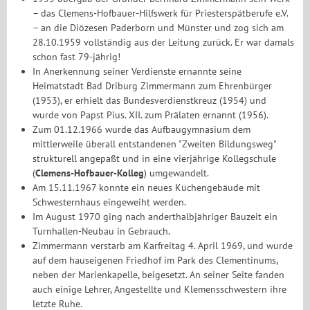
– das Clemens-Hofbauer-Hilfswerk für Priesterspätberufe e.V.
– an die Diözesen Paderborn und Münster und zog sich am
28.10.1959 vollständig aus der Leitung zurück. Er war damals
schon fast 79-jährig!
In Anerkennung seiner Verdienste ernannte seine
Heimatstadt Bad Driburg Zimmermann zum Ehrenbürger
(1953), er erhielt das Bundesverdienstkreuz (1954) und
wurde von Papst Pius. XII. zum Prälaten ernannt (1956).
Zum 01.12.1966 wurde das Aufbaugymnasium dem
mittlerweile überall entstandenen "Zweiten Bildungsweg"
strukturell angepaßt und in eine vierjährige Kollegschule
(
Clemens-Hofbauer-Kolleg
) umgewandelt.
Am 15.11.1967 konnte ein neues Küchengebäude mit
Schwesternhaus eingeweiht werden.
Im August 1970 ging nach anderthalbjähriger Bauzeit ein
Turnhallen-Neubau in Gebrauch.
Zimmermann verstarb am Karfreitag 4. April 1969, und wurde
auf dem hauseigenen Friedhof im Park des Clementinums,
neben der Marienkapelle, beigesetzt. An seiner Seite fanden
auch einige Lehrer, Angestellte und Klemensschwestern ihre
letzte Ruhe.