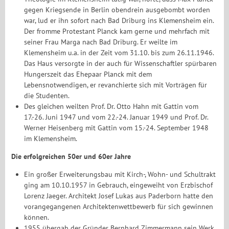
gegen Kriegsende in Berlin obendrein ausgebombt worden
war, lud er ihn sofort nach Bad Driburg ins Klemensheim ein.
Der fromme Protestant Planck kam gerne und mehrfach mit
seiner Frau Marga nach Bad Driburg. Er weilte im
Klemensheim u.a. in der Zeit vom 31.10. bis zum 26.11.1946.
Das Haus versorgte in der auch für Wissenschaftler spürbaren
Hungerszeit das Ehepaar Planck mit dem
Lebensnotwendigen, er revanchierte sich mit Vorträgen für
die Studenten.
Des gleichen weilten Prof. Dr. Otto Hahn mit Gattin vom
17.-26. Juni 1947 und vom 22.-24. Januar 1949 und Prof. Dr.
Werner Heisenberg mit Gattin vom 15.-24. September 1948
im Klemensheim.
Die erfolgreichen 50er und 60er Jahre
Ein großer Erweiterungsbau mit Kirch-, Wohn- und Schultrakt
ging am 10.10.1957 in Gebrauch, eingeweiht von Erzbischof
Lorenz Jaeger. Architekt Josef Lukas aus Paderborn hatte den
vorangegangenen Architektenwettbewerb für sich gewinnen
können.
1955 übergab der Gründer Bernhard Zimmermann sein Werk