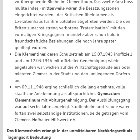
vorübergehende Bleibe im Clementinum. Das zweite Geschoss
mußte indes - mittlerweile waren die Besatzungszonen
eingerichtet worden - der Britischen Rheinarmee als
Exerzitienhaus für ihre Soldaten abgetreten werden. Die den
Briten zunächst streng verbotene "Fraternisation" mit den
vormaligen Kriegsgegnern mündete aber schon bald in
freundschaftliche Beziehungen, die noch Jahre später
gepflegt wurden.
Die Klementiner, deren Schulbetrieb am 15.07.1945 inoffiziell
und am 12.03.1946 mit offizieller Genehmigung wieder
angelaufen war, wichen auf die Wirtschaftsgebäude aus oder
mieteten Zimmer in der Stadt und den umliegenden Dörfern
an.
Am 09.11.1946 erging schließlich die lang ersehnte, volle
staatliche Anerkennung als altsprachliches
Gymnasium
Clementinum
mit Abiturgenehmigung. Der Ausbildungsgang
war auf sechs Jahre angelegt. Studienheim und Schule waren
fortan zwei selbständige Institutionen, beide getragen vom
Clemens-Hofbauer-Hilfswerk e.V.
Das Klemensheim erlangt in der unmittelbaren Nachkriegszeit als
Tagungsort Bedeutung