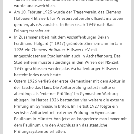
wurde unausweichlich.
Am 10. Februar 1925 wurde der Trägerverein, das Clemens-
Hofbauer-Hilfswerk für Priesterspätberufe offiziell ins Leben
gerufen, als e.V. zunächst in Belecke, ab 1949 nach Bad
Driburg transferiert.
In Zusammenarbeit mit dem Aschaffenburger Dekan
Ferdinand Hufgard († 1937) gründete Zimmermann im Jahr
1926 ein Clemens-Hofbauer-Hilfswerk e.V. mit
angeschlossenem Studienheim auch in Aschaffenburg. Das
Studienheim musste allerdings in den Wirren der NS-Zeit
1935 geschlossen werden, das Aschaffenburger Hilfswerk
besteht indes noch heute.
Ostern 1926 verließ der erste Klementiner mit dem Abitur in
der Tasche das Haus. Die Abiturprüfung selbst mußte er
allerdings als "externer Prüfling" im Gymnasium Warburg
ablegen. Im Herbst 1926 bestanden vier weitere die externe
Prüfung im Gymnasium Brilon. Im Herbst 1927 folgte ein
sechster Abiturient mit externer Prüfung im Gymnasium
Paulinum in Münster. Von jetzt an kooperierte man immer mit
dem Paulinum, um den Anschluss an das staatliche
Prüfungssystem zu erhalten.