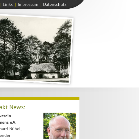
|
Links
|
Impressum
|
Datenschutz
akt News:
verein
mens e.V.
rhard Nübel,
zender