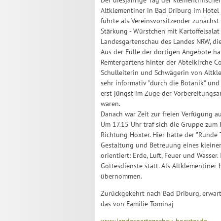
Der diesjährige Tag der klementinisch
Altklementiner in Bad Driburg im Hote
führte als Vereinsvorsitzender zunächs
Stärkung - Würstchen mit Kartoffelsalat
Landesgartenschau des Landes NRW, die 
Aus der Fülle der dortigen Angebote ha
Remtergartens hinter der Abteikirche C
Schulleiterin und Schwägerin von Altkle
sehr informativ "durch die Botanik" und
erst jüngst im Zuge der Vorbereitungs
waren.
Danach war Zeit zur freien Verfügung a
Um 17.15 Uhr traf sich die Gruppe zum
Richtung Höxter. Hier hatte der "Runde 
Gestaltung und Betreuung eines kleine
orientiert: Erde, Luft, Feuer und Wasse
Gottesdienste statt. Als Altklementiner
übernommen.
Zurückgekehrt nach Bad Driburg, erwarte
das von Familie Tominaj