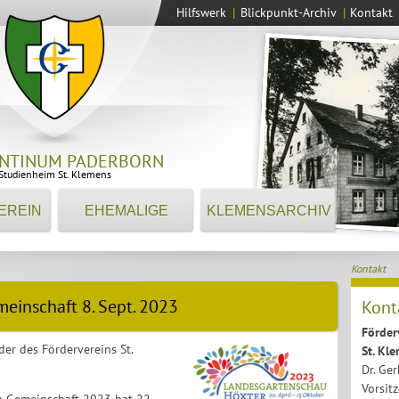
Hilfswerk
|
Blickpunkt-Archiv
|
Kontakt
NTINUM PADERBORN
Studienheim St. Klemens
EREIN
EHEMALIGE
KLEMENSARCHIV
Kontakt
einschaft 8. Sept. 2023
Kont
Förder
er des Fördervereins St.
St. Kle
Dr. Ge
Vorsit