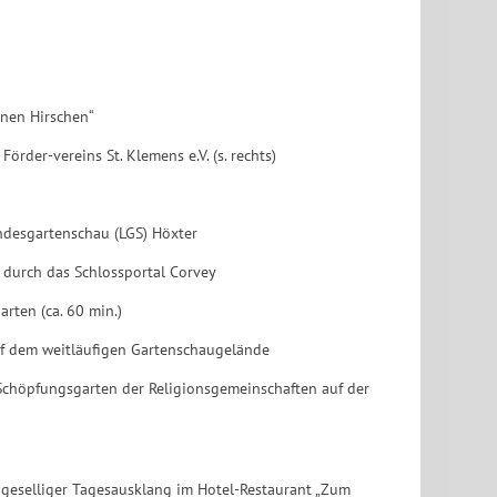
nen Hirschen“
der-vereins St. Klemens e.V. (s. rechts)
desgartenschau (LGS) Höxter
durch das Schlossportal Corvey
ten (ca. 60 min.)
uf dem weitläufigen Gartenschaugelände
Schöpfungsgarten der Religionsgemeinschaften auf der
elliger Tagesausklang im Hotel-Restaurant „Zum