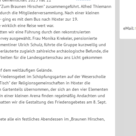
en Gemeinschaft 2023 hat 22
l "Zum Braunen Hirschen" zusammengeführt. Alfred Thiemann
t durch die Mitgliederversammlung. Nach einer kleinen
 - ging es mit dem Bus nach Höxter zur 19.
wirklich eine Reise wert war.
eMail:
tten wir eine Führung durch den rekonstruierten
orvey ausgewählt. Frau Monika Krekeler, pensionierte
mentiner Ulrich Schulz, führte die Gruppe kurzweilig und
 erläuterte zugleich zahlreiche archäologische Befunde, die
arbeiten für die Landesgartenschau ans Licht gekommen
uf dem weitläufigen Gelände.
 Friedensgebet im Schöpfungsgarten auf der Weserscholle
Tisch" der Religionsgemeinschaften in Höxter die
n Gartenteils übernommen, der sich an den vier Elementen
r. In einer kleinen Arena finden regelmäßig Andachten und
 hatten wir die Gestaltung des Friedensgebetes am 8. Sept.
te alle ein festliches Abendessen im „Braunen Hirschen,